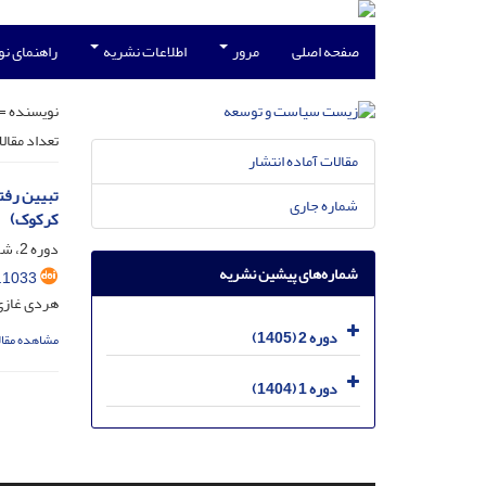
صفحه اصلی
مرور
اطلاعات نشریه
راهنمای ن
نویسنده =
تعداد مقال
مقالات آماده انتشار
تبیین رفت
شماره جاری
کرکوک)
دوره 2، شماره 1، خرداد 1405، صفحه
شماره‌های پیشین نشریه
.1033
هردی غازی 
دوره 2 (1405)
مشاهده مقال
دوره 1 (1404)