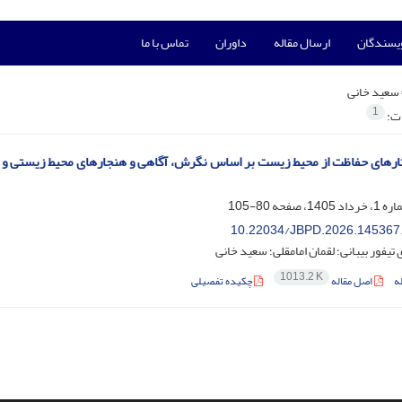
ویسندگان
ارسال مقاله
داوران
تماس با ما
سعید خانی
1
ات:
ارهای حفاظت از محیط زیست بر اساس نگرش، آگاهی و هنجارهای محیط‌‌ زیستی و
80-105
10.22034/JBPD.2026.145367
تیفور بیبانی؛ لقمان امامقلی؛ سعید خانی
1013.2 K
ه
اصل مقاله
چکیده تفصیلی