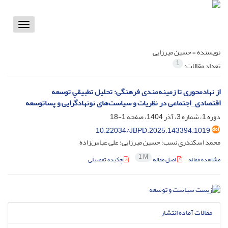
Toggle
vigation
نویسنده =
حسین میرزایی
1
تعداد مقالات:
از نهادمحوری تا زمینه‌مندی فرهنگی: تحلیل تطبیقیِ توسعه‌
اقتصادی_اجتماعی در نظریات و سیاست‌های نونهادگرایی و پساتوسعه
دوره 1، شماره 3، آذر 1404، صفحه
1-18
10.22034/JBPD.2025.143394.1019
محمد اسکندری نسب؛ حسین میرزایی؛ علی عباس‌زاده
1 M
مشاهده مقاله
اصل مقاله
چکیده تفصیلی
مقالات آماده انتشار