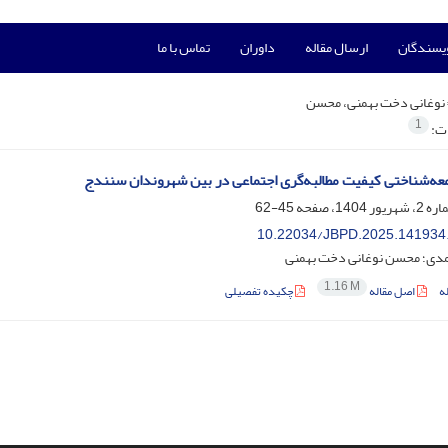
ویسندگان
ارسال مقاله
داوران
تماس با ما
نوغانی دخت بهمنی، محسن
1
ات:
معه‌شناختی کیفیت مطالبه‌گری اجتماعی در بین شهروندان سنندج
45-62
10.22034/JBPD.2025.141934
دی؛ محسن نوغانی دخت بهمنی
1.16 M
ه
اصل مقاله
چکیده تفصیلی