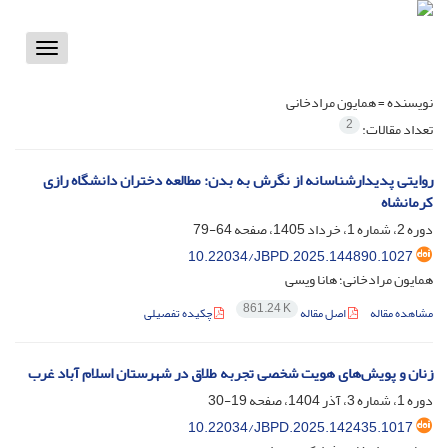
Toggle
vigation
نویسنده =
همایون مرادخانی
2
تعداد مقالات:
روایتی پدیدارشناسانه از نگرش به بدن: مطالعه دختران دانشگاه رازی
کرمانشاه
دوره 2، شماره 1، خرداد 1405، صفحه
64-79
10.22034/JBPD.2025.144890.1027
همایون مرادخانی؛ هانا ویسی
861.24 K
مشاهده مقاله
اصل مقاله
چکیده تفصیلی
زنان و پویش‌های هویت شخصی تجربه طلاق در شهرستان اسلام آباد غرب
دوره 1، شماره 3، آذر 1404، صفحه
19-30
10.22034/JBPD.2025.142435.1017