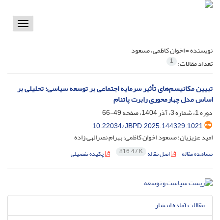
Toggle
vigation
نویسنده =
اخوان کاظمی، مسعود
1
تعداد مقالات:
تبیین مکانیسم‌های تأثیر سرمایه اجتماعی بر توسعه سیاسی: تحلیلی بر
اساس مدل چهارمحوری رابرت پاتنام
دوره 1، شماره 3، آذر 1404، صفحه
49-66
10.22034/JBPD.2025.144329.1021
امید عزیزیان؛ مسعود اخوان کاظمی؛ بهرام نصرالهی زاده
816.47 K
مشاهده مقاله
اصل مقاله
چکیده تفصیلی
مقالات آماده انتشار