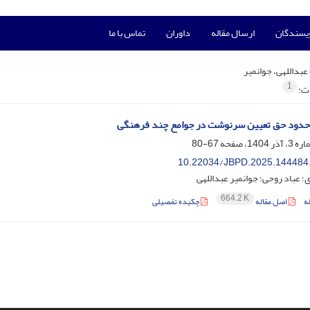
ویسندگان
ارسال مقاله
داوران
تماس با ما
عبداللهی، جوانمیر
1
ات:
 حدود حق تعیین سرنوشت در جوامع چند فرهنگی
67-80
10.22034/JBPD.2025.144484
؛ عباد روحی؛ جوانمیر عبداللهی
664.2 K
ه
اصل مقاله
چکیده تفصیلی