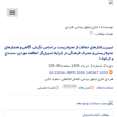
Toggle
vigation
نویسنده =
غازی تیفور بیبانی، هردی
1
تعداد مقالات:
تبیین رفتارهای حفاظت از محیط زیست بر اساس نگرش، آگاهی و هنجارهای
محیط‌‌ زیستی و مصرف فرهنگی در شرایط تسهیل‌گر (مطالعه موردی: سنندج
و کرکوک)
دوره 2، شماره 1، خرداد 1405، صفحه
80-105
10.22034/JBPD.2026.145367.1033
هردی غازی تیفور بیبانی؛ لقمان امامقلی؛ سعید خانی
1013.2 K
مشاهده مقاله
اصل مقاله
چکیده تفصیلی
مقالات آماده انتشار