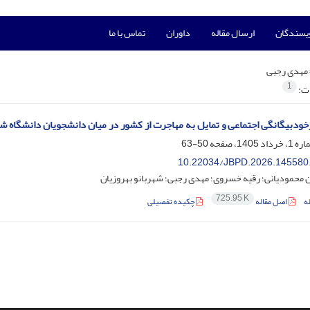
ویسندگان
ارسال مقاله
داوران
تماس با ما
مهدی رجبی
1
ات:
ودبیگانگی اجتماعی و تمایل به مهاجرت از کشور در میان دانشجویان دانشگاه شی
50-63
10.22034/JBPD.2026.145580
 محمودیانی؛ رقیه خسروی؛ مهدی رجبی؛ شهربانو بهروزیان
725.95 K
ه
اصل مقاله
چکیده تفصیلی