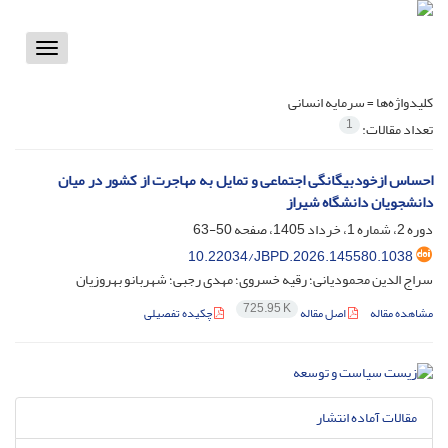
Toggle
vigation
کلیدواژه‌ها =
سرمایه انسانی
1
تعداد مقالات:
احساس ازخودبیگانگی اجتماعی و تمایل به مهاجرت از کشور در میان
دانشجویان دانشگاه شیراز
دوره 2، شماره 1، خرداد 1405، صفحه
50-63
10.22034/JBPD.2026.145580.1038
سراج الدین محمودیانی؛ رقیه خسروی؛ مهدی رجبی؛ شهربانو بهروزیان
725.95 K
مشاهده مقاله
اصل مقاله
چکیده تفصیلی
مقالات آماده انتشار