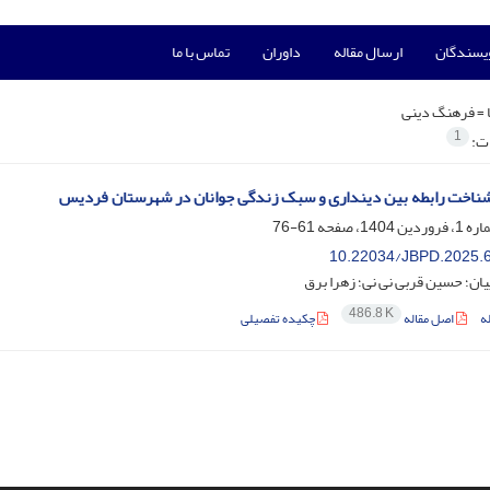
ویسندگان
ارسال مقاله
داوران
تماس با ما
 =
فرهنگ دینی
1
ات:
ناخت رابطه بین دینداری و سبک زندگی جوانان در شهرستان فردیس
61-76
10.22034/JBPD.2025.
ان؛ حسین قربی نی نی؛ زهرا برق
486.8 K
ه
اصل مقاله
چکیده تفصیلی