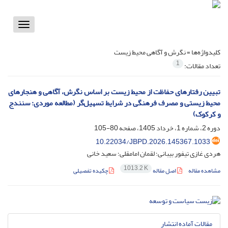
Toggle
vigation
کلیدواژه‌ها =
نگرش و آگاهی محیط زیست
1
تعداد مقالات:
تبیین رفتارهای حفاظت از محیط زیست بر اساس نگرش، آگاهی و هنجارهای
محیط‌‌ زیستی و مصرف فرهنگی در شرایط تسهیل‌گر (مطالعه موردی: سنندج
و کرکوک)
دوره 2، شماره 1، خرداد 1405، صفحه
80-105
10.22034/JBPD.2026.145367.1033
هردی غازی تیفور بیبانی؛ لقمان امامقلی؛ سعید خانی
1013.2 K
مشاهده مقاله
اصل مقاله
چکیده تفصیلی
مقالات آماده انتشار