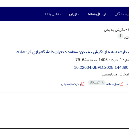
ویسندگان
ارسال مقاله
داوران
تماس با ما
 =
نگرش به بدن
1
ات:
یدارشناسانه از نگرش به بدن: مطالعه دختران دانشگاه رازی کرمانشاه
64-79
10.22034/JBPD.2025.144890
دخانی؛ هانا ویسی
861.24 K
ه
اصل مقاله
چکیده تفصیلی