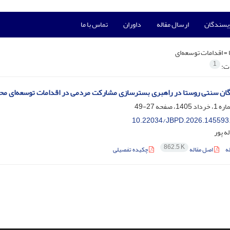
ویسندگان
ارسال مقاله
داوران
تماس با ما
 =
اقدامات توسعه‌ای
1
ات:
ن سنتی روستا در راهبری بسترسازی مشارکت مردمی در اقدامات توسعه‌ای محلی
27-49
10.22034/JBPD.2026.145593
ه پور
862.5 K
ه
اصل مقاله
چکیده تفصیلی