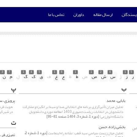
ویسندگان
ارسال مقاله
داوران
تماس با ما
3
7
1
4
5
1
6
1
1
2
4
1
5
ر
ز
ژ
س
ش
ص
ض
ط
ظ
ع
غ
ف
ق
ک
گ
ل
م
ن
ب
پ
بابایی، محمد
پرویزی، س
[دوره 1،
تحلیل میزان تأثیرگزاری برنامه های انتخاباتی صدا و سیما بر انگیزه و مشارکت
هویت فرهنگ
دانشجویان در انتخابات ریاست جمهوری 1403 (مطالعه موردی دانشجویان
در شهر کر
دانشگاه خوارزمی)
[دوره 1، شماره 3، 1404، صفحه 81-95]
ت
بخشی زاده، حسن
ساس
تحلیل جهان زیست سیاسی سید قطب: نشانه راه اینجاست
[دوره 1، شماره 2،
تمیزی فر، 