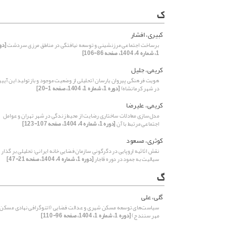
ک
کبیری، افشار
برساخت اجتماعی مرزنشینی و توسعه نیافتگی در مناطق مرزی سردشت
[دو
1، شماره 4، 1404، صفحه 86-106]
کریمی، جلیل
هویت فرهنگی پیروان ‌‌یارسان (تحلیلی از وضعیت موجود و بازتولید این ‌آیی
در شهر کرمانشاه)
[دوره 1، شماره 1، 1404، صفحه 1-20]
کریمی، علیرضا
مدل‌سازی معادلات ساختاری رضایت از محیط زندگی در شهر تهران و عوامل
اجتماعی مرتبط با آن
[دوره 1، شماره 4، 1404، صفحه 107-123]
کوثری، مسعود
نقش اثاثیه اروپایی در دگرگونی سازمان فضایی خانه ایرانی؛ تحلیلی بر گذار ا
سیالیت به جمود در دوره قاجار
[دوره 1، شماره 4، 1404، صفحه 21-47]
گ
گلی، علی
سیاست‌های توسعه مسکن شهری و عدالت فضایی (اتنوگرافی نهادی مسکن
مهر سنندج)
[دوره 1، شماره 1، 1404، صفحه 96-110]