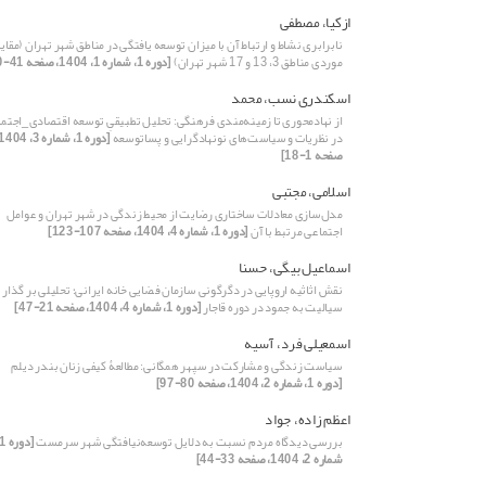
ازکیا، مصطفی
نابرابری نشاط و ارتباط آن با میزان توسعه یافتگی در مناطق شهر تهران (مقا
موردی مناطق 3، 13 و 17 شهر تهران)
[دوره 1، شماره 1، 1404، صفحه 41-60]
اسکندری نسب، محمد
از نهادمحوری تا زمینه‌مندی فرهنگی: تحلیل تطبیقیِ توسعه‌ اقتصادی_اجتم
در نظریات و سیاست‌های نونهادگرایی و پساتوسعه
صفحه 1-18]
اسلامی، مجتبی
مدل‌سازی معادلات ساختاری رضایت از محیط زندگی در شهر تهران و عوامل
اجتماعی مرتبط با آن
[دوره 1، شماره 4، 1404، صفحه 107-123]
اسماعیل بیگی، حسنا
نقش اثاثیه اروپایی در دگرگونی سازمان فضایی خانه ایرانی؛ تحلیلی بر گذار ا
سیالیت به جمود در دوره قاجار
[دوره 1، شماره 4، 1404، صفحه 21-47]
اسمعیلی فرد، آسیه
سیاست زندگی و مشارکت در سپهر همگانی: مطالعۀ کیفی زنان بندر دیلم
[دوره 1، شماره 2، 1404، صفحه 80-97]
اعظم زاده، جواد
بررسی دیدگاه مردم نسبت به دلایل توسعه‌نیافتگی شهر سرمست
شماره 2، 1404، صفحه 33-44]