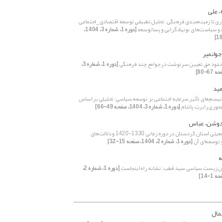
، علی
وری تا زمینه‌مندی فرهنگی: تحلیل تطبیقیِ توسعه‌ اقتصادی_اجتماعی
 و سیاست‌های نونهادگرایی و پساتوسعه
[دوره 1، شماره 3، 1404،
جوانمیر
 حدود حق تعیین سرنوشت در جوامع چند فرهنگی
[دوره 1، شماره 3،
مید
نیسم‌های تأثیر سرمایه اجتماعی بر توسعه سیاسی: تحلیلی بر اساس
حوری رابرت پاتنام
[دوره 1، شماره 3، 1404، صفحه 49-66]
وشن، عباس
تحولات جمعیتی استان کردستان در دوره زمانی 1330-1420 و دلالت‌های
توسعه‌ای آن
[دوره 1، شماره 2، 1404، صفحه 15-32]
ه
ن زیست سیاسی سید قطب: نشانه راه اینجاست
[دوره 1، شماره 2،
مال