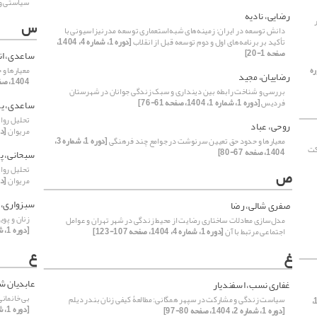
سیاستی و 
رضایی، نادیه
س
دانش توسعه در ایران: زمینه‌های شبه‌استعماری توسعه مدرنیزاسیونی با
تأکید بر برنامه‌های اول و دوم توسعه قبل از انقلاب
[دوره 1، شماره 4، 1404،
صفحه 1-20]
ساعدی، ان
ره
معیارها و
رضاییان، مجید
1404، صفحه 67-80]
بررسی و شناخت رابطه بین دینداری و سبک زندگی جوانان در شهرستان
فردیس
[دوره 1، شماره 1، 1404، صفحه 61-76]
ساعدی، یز
تحلیل روای
روحی، عباد
مریوان
[دوره 1، شمار
معیارها و حدود حق تعیین سرنوشت در جوامع چند فرهنگی
[دوره 1، شماره 3،
کت
1404، صفحه 67-80]
سبحانی، پ
تحلیل روای
ص
مریوان
[دوره 1، شمار
سبزواری، 
صفری شالی، رضا
زنان و پو
مدل‌سازی معادلات ساختاری رضایت از محیط زندگی در شهر تهران و عوامل
[دوره 1، شماره 3، 1404، صفحه 19-30]
اجتماعی مرتبط با آن
[دوره 1، شماره 4، 1404، صفحه 107-123]
ع
غ
عابدیان شه
غفاری نسب، اسفندیار
بی خانمان
سیاست زندگی و مشارکت در سپهر همگانی: مطالعۀ کیفی زنان بندر دیلم
[دوره 1، شماره 4، 1404،
[دوره 1، شماره 3، 1404، صفحه 31-48]
[دوره 1، شماره 2، 1404، صفحه 80-97]