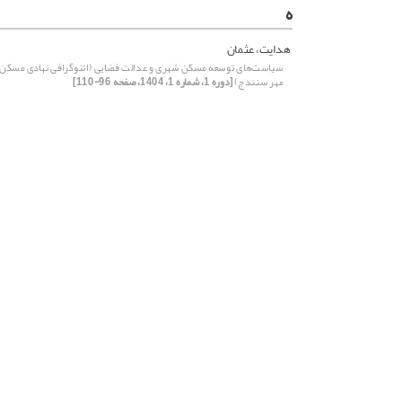
ه
هدایت، عثمان
سیاست‌های توسعه مسکن شهری و عدالت فضایی (اتنوگرافی نهادی مسکن
مهر سنندج)
[دوره 1، شماره 1، 1404، صفحه 96-110]