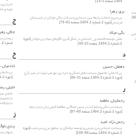
1404، صفحه 1-14]
نابرابری ن
موردی مناطق 3، 13 و 17 ش
برق، زهرا
یسه
بررسی و شناخت رابطه بین دینداری و سبک زندگی جوانان در شهرستان
ج
فردیس
[دوره 1، شماره 1، 1404، صفحه 61-76]
جلالی، زهر
بگی، میلاد
اعی
زیستن در 
[دوره 1، شماره 3، 1404،
نقش توسعه اقتصادی_ اجتماعی در شکل‌گیری الگوهای مهاجرتی جوانان
[دوره
شماره 2، 1404، صفحه 63-79]
1، شماره 1، 1404، صفحه 21-40]
خ
د
خادمیان، ط
دهقان، حسین
بی خانمان
بی خانمانی: محصول سیاست‌های مسکن و نابرابری توزیعی ثروت در شهر کرج
[دوره 1، شماره 3، 1404، صفحه 31-48]
[دوره 1، شماره 3، 1404، صفحه 31-48]
ز
ر
خلیلی، رضا
تحلیل میزا
رحمانیان، عاطفه
دانشگاه خ
سیاست زندگی و مشارکت در سپهر همگانی: مطالعۀ کیفی زنان بندر دیلم
[دوره 1، شماره 2، 1404، صفحه 80-97]
ز
رحمن نژاد، امید
[دوره 1،
زندی ناوگرا
برساخت اجتماعی مرزنشینی و توسعه نیافتگی در مناطق مرزی سردشت
[دوره
1، شماره 4، 1404، صفحه 86-106]