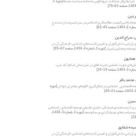
شرایط زوال صداقت: دروغگویی به مثابه سیاست مسلط
[دوره 1،
ردین
معه‌شناختی کیفیت مطالبه‌گری اجتماعی در بین شهروندان سنندج
، سراج الدین
ی ارزشی دانش‌آموزان و تعیین کننده‌های اجتماعی-فرهنگی آن در
وسطه دوم شهر شیراز
[دوره 1، شماره 4، 1404، صفحه 67-85]
 همایون
یش‌های هویت شخصی تجربه طلاق در شهرستان اسلام آباد غرب
 محمد باقر
 اقتصادی_ اجتماعی در شکل‌گیری الگوهای مهاجرتی جوانان
[دوره
حسین
وری تا زمینه‌مندی فرهنگی: تحلیل تطبیقیِ توسعه‌ اقتصادی_اجتماعی
 و سیاست‌های نونهادگرایی و پساتوسعه
[دوره 1، شماره 3، 1404،
یده شقایق
ی ارزشی دانش‌آموزان و تعیین کننده‌های اجتماعی-فرهنگی آن در