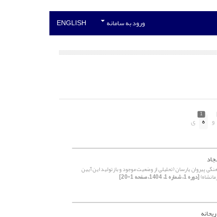
ورود به سامانه
ENGLISH
1
و
ه
ی
جاد
ی پیروان ‌‌یارسان (تحلیلی از وضعیت موجود و بازتولید این ‌آیین
مانشاه)
[دوره 1، شماره 1، 1404، صفحه 1-20]
ریحانه