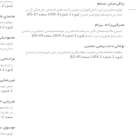
زیستن در 
نراقی منش، مسلم
شماره 2، 1404، صفحه 63-79]
اولویت‌های ارزشی دانش‌آموزان و تعیین کننده‌های اجتماعی-فرهنگی آن در
مدارس متوسطه دوم شهر شیراز
[دوره 1، شماره 4، 1404، صفحه 67-85]
محمدی، ف
مطالعه جا
نصرالهی زاده، بهرام
[دوره 1، شماره 2، 1404، صفحه 45-62]
تبیین مکانیسم‌های تأثیر سرمایه اجتماعی بر توسعه سیاسی: تحلیلی بر اساس
مدل چهارمحوری رابرت پاتنام
[دوره 1، شماره 3، 1404، صفحه 49-66]
محمودیانی
اولویت‌ها
نوغانی دخت بهمنی، محسن
مدارس مت
مطالعه جامعه‌شناختی کیفیت مطالبه‌گری اجتماعی در بین شهروندان سنندج
[دوره 1، شماره 2، 1404، صفحه 45-62]
مرادخانی،
زنان و پو
[دوره 1، شماره 3، 1404، صفحه 19-30]
میررضایی،
نقش توسعه
1، شماره 1، 1404، صفحه 21-40]
میرزایی، 
از نهادمح
در نظریات
صفحه 1-18]
موسوی، س
اولویت‌ها