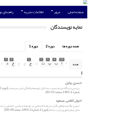
صفحه اصلی
مرور
اطلاعات نشریه
راهنمای ن
نمایه نویسندگان
همه دوره ها
دوره 2
دوره 1
1
2
1
1
1
4
10
آ
ا
ب
پ
ت
ث
ج
چ
ح
خ
د
ذ
همه
ا
احمدی، وکیل
بررسی دیدگاه مردم نسبت به دلایل توسعه‌نیافتگی شهر سرمست
شماره 2، 1404، صفحه 33-44]
اخوان کاظمی، مسعود
تبیین مکانیسم‌های تأثیر سرمایه اجتماعی بر توسعه سیاسی: تحلیلی بر ا
مدل چهارمحوری رابرت پاتنام
[دوره 1، شماره 3، 1404، صفحه 49-66]