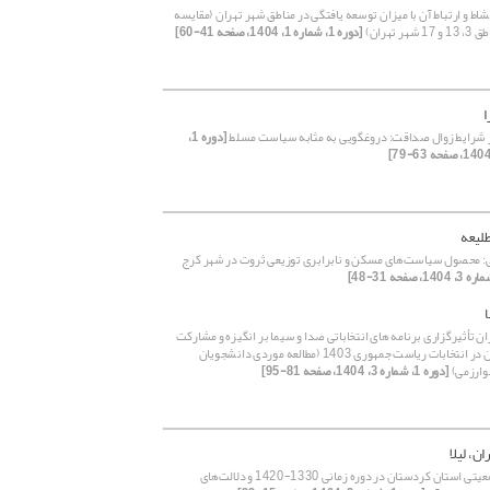
شاط و ارتباط آن با میزان توسعه یافتگی در مناطق شهر تهران (مقایسه
هر تهران)
[دوره 1، شماره 1، 1404، صفحه 41-60]
ا
شرایط زوال صداقت: دروغگویی به مثابه سیاست مسلط
[دوره 1،
لیعه
ی: محصول سیاست‌های مسکن و نابرابری توزیعی ثروت در شهر کرج
ن تأثیرگزاری برنامه های انتخاباتی صدا و سیما بر انگیزه و مشارکت
دانشجویان در انتخابات ریاست جمهوری 1403 (مطالعه موردی دانشجویان
وارزمی)
[دوره 1، شماره 3، 1404، صفحه 81-95]
ن، لیلا
تحولات جمعیتی استان کردستان در دوره زمانی 1330-1420 و دلالت‌های