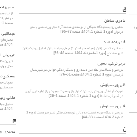
ق
عباس‌زاده
از نهادمح
در نظریات
قادری، سامان
صفحه 1-18]
تحلیل روایت دیدگاه نخبگان از توسعه‌ی منطقه آزاد تجاری_صنعتی بانه و
ره
مریوان
[دوره 1، شماره 1، 1404، صفحه 77-95]
عبداللهی، 
معیارها و
قادرزاده، امید
1404، صفحه 67-80]
مسائل اجتماعی زنان، زمینه ها و استراتژی های مواجه با آن: تحلیل روایت زنان
ن
شهر سنندج
[دوره 1، شماره 4، 1404، صفحه 48-66]
عزیزیان، ا
تبیین مکا
قربی نی نی، حسین
مدل چهارم
بررسی و شناخت رابطه بین دینداری و سبک زندگی جوانان در شهرستان
فردیس
[دوره 1، شماره 1، 1404، صفحه 61-76]
عسکری ند
قلی پور، سیاوش
سیاستی و 
هویت فرهنگی پیروان ‌‌یارسان (تحلیلی از وضعیت موجود و بازتولید این ‌آیین
ز
در شهر کرمانشاه)
[دوره 1، شماره 1، 1404، صفحه 1-20]
علائی، رقی
تحلیل جها
قلی پور، سیاوش
1404، صفحه 1-14]
بررسی دیدگاه مردم نسبت به دلایل توسعه‌نیافتگی شهر سرمست
[دوره 1،
شماره 2، 1404، صفحه 33-44]
م
ن
محمدی، ج