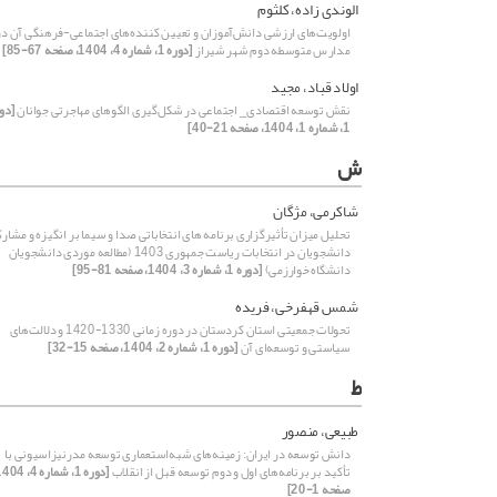
الوندی زاده، کلثوم
اولویت‌های ارزشی دانش‌آموزان و تعیین کننده‌های اجتماعی-فرهنگی آن در
مدارس متوسطه دوم شهر شیراز
[دوره 1، شماره 4، 1404، صفحه 67-85]
اولاد قباد، مجید
نقش توسعه اقتصادی_ اجتماعی در شکل‌گیری الگوهای مهاجرتی جوانان
[دو
1، شماره 1، 1404، صفحه 21-40]
ش
شاکرمی، مژگان
تحلیل میزان تأثیرگزاری برنامه های انتخاباتی صدا و سیما بر انگیزه و مشار
دانشجویان در انتخابات ریاست جمهوری 1403 (مطالعه موردی دانشجویان
دانشگاه خوارزمی)
[دوره 1، شماره 3، 1404، صفحه 81-95]
شمس قهفرخی، فریده
تحولات جمعیتی استان کردستان در دوره زمانی 1330-1420 و دلالت‌های
سیاستی و توسعه‌ای آن
[دوره 1، شماره 2، 1404، صفحه 15-32]
ط
طبیعی، منصور
دانش توسعه در ایران: زمینه‌های شبه‌استعماری توسعه مدرنیزاسیونی با
تأکید بر برنامه‌های اول و دوم توسعه قبل از انقلاب
صفحه 1-20]