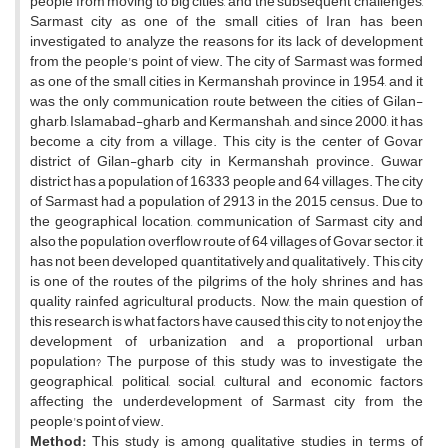
people from moving to big cities, and the subsequent challenges,
Sarmast city as one of the small cities of Iran has been
investigated to analyze the reasons for its lack of development
from the people's point of view. The city of Sarmast was formed
as one of the small cities in Kermanshah province in 1954, and it
was the only communication route between the cities of Gilan-
gharb, Islamabad-gharb and Kermanshah, and since 2000, it has
become a city from a village. This city is the center of Govar
district of Gilan-gharb city in Kermanshah province. Guwar
district has a population of 16333 people and 64 villages. The city
of Sarmast had a population of 2913 in the 2015 census. Due to
the geographical location, communication of Sarmast city and
also the population overflow route of 64 villages of Govar sector, it
has not been developed quantitatively and qualitatively. This city
is one of the routes of the pilgrims of the holy shrines and has
quality rainfed agricultural products. Now, the main question of
this research is what factors have caused this city to not enjoy the
development of urbanization and a proportional urban
population? The purpose of this study was to investigate the
geographical, political, social, cultural and economic factors
affecting the underdevelopment of Sarmast city from the
people's point of view.
Method:
This study is among qualitative studies in terms of