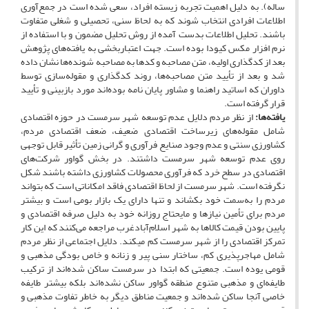
ساله). به دلیل اهمیت تجربه زیسته افراد، سعی شده است در جمع‌آوری
اطلاعات افرادی انتخاب شوند که به لحاظ سنی، تحصیلی و شغلی متفاوت
باشند. تحلیل اطلاعات بدست آمده از روش تحلیل مضمون و با استفاده از
نرم افزار مکس کیودا
بوده است. جهت اعتباربخشی به یافته‌های پژوهش
بعد از کدگذاری اولیه، متن مصاحبه و کدها به مصاحبه شونده‌ها نشان داده
شد و بعد از تأیید متن مصاحبه‌ها، روند کدگذاری و مقوله‌سازی توسط
داوران که اساتید راهنما و مشاور پایان نامه بوده‌اند مورد بازبینی و تأیید
قرار گرفته است.
یافته‌ها:
از نظر مردم دلایل عدم توسعه شهر سرمست در حوزه اقتصادی
شامل مقوله­‌های زیرساخت اقتصادی ضعیف، ضعف اقتصادی مردم،
کشاورزی سنتی و عدم وجود صنایع فرآوری و گرانی زمین تأثیر قابل توجهی
روی عدم توسعه شهر سرمست داشتند. در بخش گواور شرکت‌های
اقتصادی در سطح خرد که فرآوری محصولات کشاورزی داشته باشند شکل
نگرفته است. شهر سرمست از لحاظ اقتصادی فاقد امکاناتی است که بتواند
مردم را به‌سمت خود بکشاند و تنها دارای یک بازار بومی است و بیشتر
مردم برای تأمین نیازها و مایحتاج روزانه خود به دلیل صرفه اقتصادی و
پایین بودن قیمت کالاها به شهر اسلام‌آبادغرب مراجعه می‌کنند که این کار
تمرکز اقتصادی را از شهر سرمست کم می­کند. دلایل اجتماعی از نظر مردم
شامل مهاجرپذیری کم، ساختار سنی پیر و زنانه و خاص بودگی مذهبی و
قومی یوده است. جمعیتی که ابتدا در سرمست ساکن شده‌اند از ترکیب
طایفه‌ای و مذهبی متنوع منطقه گواور ساکن نشده‌اند بلکه بیشتر طایفه
خاصی آنجا ساکن شده‌اند و جمعیت مناطق دیگر به خاطر تفاوت مذهبی و