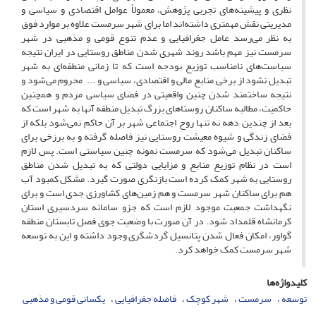
نظری و پیشینه‌های تجربی پژوهش، معمولاً عوامل اقتصادی و سیاسی و
مدیریتی نقش مهمتری داشته‌اند اما برای شهر سرمست علاوه بر موارد فوق
به نظر می‌رسد عامل جغرافیایی و عدم تنوع قومی و مذهبی در شهر
سرمست نیز مهم باشد روند شهری شدن مناطق روستایی در ایران نتیجه
سیاست‌های نامناسب توزیع بودجه است که تا زمانی منطقه‌ای به شهر
تبدیل نشود از برخی منابع مالی و اقتصادی، سیاسی و ... محروم می‌شود و
نتیجه ساختمند شدن چنین واقعیتی در فضای سیاسی مردم و همچنین
حاکمیت، مطالبه ساکنان روستاهای بزرگ تبدیل منطقه آنها به شهر است که
بعد از چندین دهه نه تنها روح اجتماعی شهر بر آن حاکم نمی‌شود بلکه از
فضای زندگی و شیوه معیشت روستایی نیز فاصله گرفته و به برزخی برای
ساکنان تبدیل می‌شود که سرمست نمونه چنین سیاستی است. پس لازم
است در نظام توزیع منابع و مزایایی دولتی که به تبدیل شدن مناطق
روستایی به شهر کمک کرده است بازنگری صورت گیرد. مشکل کمبود آب
هم برای ساکنان شهر سرمست و هم زمین‌های کشاورزی جدی است و برای
نگهداشت جمعیت موجود لازم است که جزو سامانه سردسیری استان
کرمانشاه قلمداد شود. در آن صورت با وضعیت جوی فصل تابستان منطقه
گواور، امکان فعال شدن پتانسیل گردشگری وجود داشته و این به توسعه
شهر سرمست کمک خواهد کرد.
کلیدواژه‌ها
توسعه
سرمست
شهر کوچک
فاصله جغرافیایی
یکسانی قومی و مذهبی