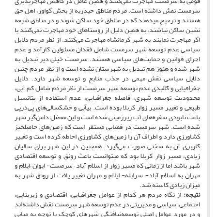
قومی به سرمست مهاجرت نمی‌کنند و همین عامل در کاهش مهاجرپذیری
سرمست نقش داشته است. مردم مناطق حیدریه از بخش گواور، اهل حق
هستند و ترجیح می­دهند که در مناطق خود ساکن شوند و در مناطق شیعه
نشین ساکن نباشند، به همین دلیل از روستاهای خود مهاجرت نمی‌کنند یا
اگر مهاجرت نمایند به شهر کرمانشاه مهاجرت می‌کنند. از نظر مردم دلایل
سیاسی عدم توسعه شهر سرمست شامل فقدان مسئولین کارآمد و عدم
اجرای قوانین و حمایت‌های سیاسی هستند. سرمست خیلی دیر تبدیل به
شهر شده و هنوز هم تبدیل به شهرستان نشده است و از نظر مردم چنین
دلایل سیاسی نقش مهمی در جذب منابع و توسعه شهر دارد. دلایل
جغرافیایی و کالبدی عدم توسعه شهر سرمست از نظر مردم شامل کم آبی،
محدودیت توسعه شهری، فاصله جغرافیایی، عدم استفاده از پتانسیل
طبیعی و تغییر مسیر زوار کربلا بوده است. بی­آبی و خشکسالی‌های پی‌درپی
باعث نابودی سفره‌­های آب زیرزمینی شده است و این معضل دامن‌گیر شهر
شده است. شهر سرمست در فضایی مستقر است که زمین‌های حاصلخیز
کشاورزی دارد و اطراف آن را زمین‌های کشاورزی احاطه کرده است و تغییر
کاربری آن به سختی صورت می‌گیرد. همچنین در این شهر برای سالیان
زیادی، مسیر زوار کربلا بود که می­توانست باعث رونق و توسعه اقتصادی
شهر باشد اما از زمانی که مسیر زوار از اسلام آباد – سرمست- ایوان –ایلام و
مهران به اسلام آباد- سرابله- ایلام و مهران تغییر یافت از رونق شهر به
میزان زیادی کاسته شد.
نتیجه:
از نگاه مردم هر کدام از عوامل جغرافیایی، اقتصادی و زیربنایی،
اجتماعی، سیاسی و مدیریتی در عدم توسعه شهر سرمست نقش داشته‌اند
و در مورد عوامل اصلی توسعه‌نیافتگی شهرهای کوچک با توجه به مبانی