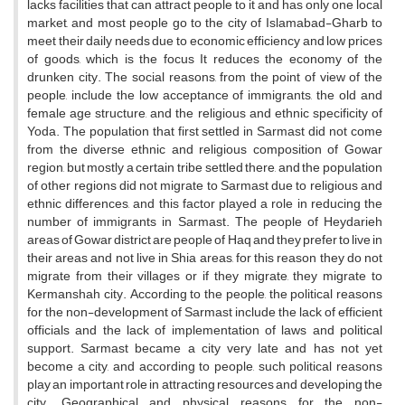
lacks facilities that can attract people to it and has only one local
market, and most people go to the city of Islamabad-Gharb to
meet their daily needs due to economic efficiency and low prices
of goods, which is the focus It reduces the economy of the
drunken city. The social reasons, from the point of view of the
people, include the low acceptance of immigrants, the old and
female age structure, and the religious and ethnic specificity of
Yoda. The population that first settled in Sarmast did not come
from the diverse ethnic and religious composition of Gowar
region, but mostly a certain tribe settled there, and the population
of other regions did not migrate to Sarmast due to religious and
ethnic differences, and this factor played a role in reducing the
number of immigrants in Sarmast. The people of Heydarieh
areas of Gowar district are people of Haq and they prefer to live in
their areas and not live in Shia areas, for this reason they do not
migrate from their villages or if they migrate, they migrate to
Kermanshah city. According to the people, the political reasons
for the non-development of Sarmast include the lack of efficient
officials and the lack of implementation of laws and political
support. Sarmast became a city very late and has not yet
become a city, and according to people, such political reasons
play an important role in attracting resources and developing the
city. Geographical and physical reasons for the non-