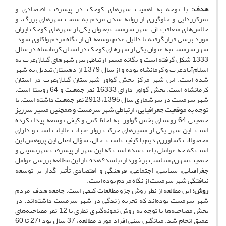
هدف:
با توجه به اهمیت شهرهای کوچک در پیشرفت اقتصادی و
تمرکززدایی و جلوگیری از روانه شدن مردم به سمت شهرهای بزرگ، و
چالش‌های متعاقب آن، شهر سرمست بعنوان یکی از شهرهای کوچک ایران
مورد برسی قرار گرفته تا دلایل عدم توسعه آن از نگاه مردم واکاوی شود.
شهر سرمست به ­عنوان یکی از شهرهای کوچک در استان کرمانشاه در سال
1333 شکل گرفته است و یگانه مسیر ارتباطی بین شهرهای گیلان‌غرب به
اسلام‌آباد‌غرب و کرمانشاه بوده و از سال 1379 از دهستان تبدیل به شهر
شده است. این شهر مرکز بخش گواور شهرستان گیلان‌غرب در استان
کرمانشاه است. بخش گواور دارای 16333 نفر جمعیت و 64 روستا است.
شهر سرمست در سرشماری سال 1395، 2913 نفر جمعیت داشته است. با
توجه به موقعیت جغرافیایی، ارتباطی شهر سرمست و همچنین مسیر سرریز
جمعیتی 64 روستای بخش گواور، به لحاظ کمی و کیفی توسعه پیدا نکرده
است. این شهر یکی از مسیرهای حرکت زوار عتبات عالیات است و دارای
محصولات کشاورزی دیم با کیفیت است. حال، سؤال اصلی این پژوهش این
است که چه عواملی باعث شده است که این شهر از پیشرفت شهرنشینی و
جمعیت شهری متناسب برخوردار نباشد؟ هدف از این مطالعه بررسی عوامل
جغرافیایی، سیاسی، اجتماعی، فرهنگی و اقتصادی تأثیر گذار بر توسعه
نیافتگی شهر سرمست از نگاه مردم بوده است.
روش:
این مطالعه از نظر روش جزو مطالعات کیفی است. جامعه هدف مردم
شهر سرمست بوده‌اند که تجربه زندگی در شهر سرمست داشته‌اند. در
بخش مصاحبه‌­ها با توجه به روش نمونه‌گیری نظری با 12 نفر مصاحبه‌های
عمیق انجام شد. میانگین سنی افراد مورد مطالعه، 37 سال بود (27 تا 60