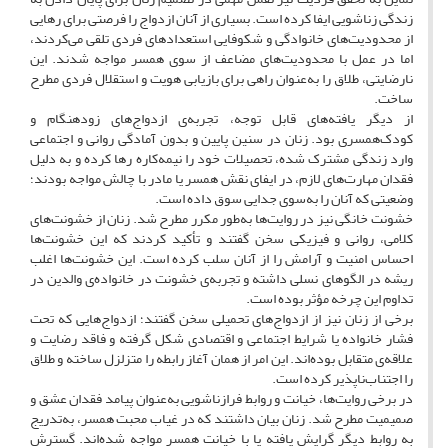
زندگی زناشویی ایفا کرده است. بسیاری از آنان ازدواج را فرصتی برای رهایی
از محدودیت‌های خانوادگی و شکوفایی استعدادهای فردی تلقی می‌کردند،
اما در عمل با محدودیت‌های مضاعف از سوی همسر مواجه شدند. این
نارضایتی، طلاق را به‌عنوان راهی برای بازیابی هویت و استقلال فردی مطرح
ساخت.
از دیگر یافته‌های قابل توجه، تجربه‌ی ازدواج‌های زودهنگام و
کودک‌همسری بود. زنان در سنین پایین و بدون آمادگی روانی و اجتماعی
وارد زندگی مشترک شده، تحصیلات خود را نیمه‌کاره رها کرده و به دلیل
فقدان مهارت‌های لازم، در ایفای نقش همسر یا مادر با چالش مواجه بودند؛
وضعیتی که آنان را به‌سوی جدایی سوق داده است.
خشونت خانگی نیز در روایت‌ها به‌طور مکرر مطرح شد. زنان از خشونت‌های
کلامی، روانی و فیزیکی سخن گفتند و تأکید کردند که این خشونت‌ها
احساس امنیت و آرامش را از آنان سلب کرده است. این خشونت‌ها اغلب
ریشه در الگوهای نسلی داشته و تجربه‌ی خشونت در خانواده‌ی والدین در
تداوم این چرخه مؤثر بوده است.
برخی از زنان نیز از ازدواج‌های تحمیلی سخن گفتند؛ ازدواج‌هایی که تحت
فشار خانواده یا شرایط اجتماعی و اقتصادی شکل گرفته و فاقد رضایت و
علاقه‌ی متقابل بوده‌اند. این امر از همان آغاز رابطه را متزلزل ساخته و طلاق
را اجتناب‌ناپذیر کرده است.
در برخی روایت‌ها، خیانت و روابط فرازناشویی به‌عنوان پیامد فقدان عشق و
صمیمیت مطرح شد. زنان بیان داشتند که در غیاب محبت همسر، به‌تدریج
به روابط دیگر گرایش یافته یا با خیانت همسر مواجه شده‌اند. گسترش