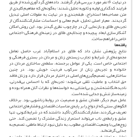
در نهایت ۱۶ نفر مورد بررسی قرار گرفتند. داده‌های گردآوری‌شده از طریق
فرایند کدگذاری اولیه و ثانویه تحلیل شدند؛ به‌گونه‌ای که مفاهیم کلیدی از
متن مصاحبه‌ها استخراج، طبقه‌بندی و در نهایت به مقولات اصلی تبدیل
گردیدند. معیار اصلی تحلیل، فهم معانی و احساسات مشارکت‌کنندگان از
تجربه‌ی طلاق و بازنمایی آن در چارچوب نظری گیدنز بود. این روش امکان
آشکارسازی ابعاد پیچیده و چندلایه‌ی طلاق در زمینه‌ای فرهنگی-اجتماعی
خاص را فراهم ساخت.
یافته‌ها
نتایج پژوهش نشان داد که طلاق در اسلام‌آباد غرب حاصل تعامل
مجموعه‌ای از شرایط و تجارب زیسته‌ی زنان و مردان در بستری فرهنگی و
اجتماعی خاص است. یکی از عوامل برجسته، سلطه‌ی ساختاری مردان در
خانواده و تجربه‌ی زنان از سرکوب فردیت خویش بود. در چنین
ساختارهایی، تصمیم‌گیری‌های اصلی در اختیار مردان قرار دارد و زنان فاقد
حق انتخاب و عاملیت تلقی می‌شوند؛ تجربه‌ای که با احساس بی‌قدرتی،
نادیده‌انگاشته‌شدن و بی‌اعتنایی به خواسته‌ها و نظرات آنان همراه بوده و
زمینه‌ساز تنش و جدایی شده است.
عامل مهم دیگر، فقدان عشق و صمیمیت در روابط زناشویی بود. برخلاف
الگوهای سنتی که ازدواج را بر پایه‌ی مناسبات اقتصادی و فشارهای اجتماعی
تعریف می‌کردند، مشارکت‌کنندگان تأکید داشتند که در شرایط کنونی، تنها
عشق و رابطه‌ی ناب می‌تواند استمرار زندگی مشترک را تضمین کند. حتی
زوج‌هایی با وضعیت اقتصادی مطلوب، به دلیل نبود ارتباط عاطفی، تصمیم به
جدایی گرفته‌اند.
تمایل به تحقق فردیت نیز نقش مهمی در تصمیم زنان برای پایان دادن به