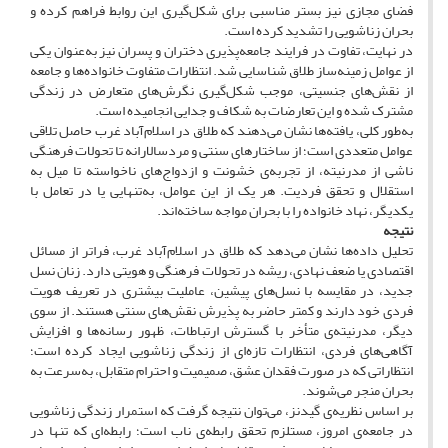
فضای مجازی نیز بستر مناسبی برای شکل‌گیری این روابط فراهم کرده و
بحران زناشویی را تشدید کرده است.
در نهایت، تفاوت در فرایند جامعه‌پذیری دختران و پسران نیز به‌عنوان یکی
از عوامل زمینه‌ساز طلاق شناسایی شد. انتظارات متفاوت خانواده‌ها و جامعه
از نقش‌های جنسیتی، موجب شکل‌گیری نگرش‌های متعارض در زندگی
مشترک شده و این تعارضات به شکاف و جدایی انجامیده است.
به‌طور کلی، یافته‌ها نشان می‌دهند که طلاق در اسلام‌آباد غرب حاصل تلاقی
عوامل متعددی است؛ از ساختارهای سنتی و مردسالارانه تا تحولات فرهنگی
ناشی از مدرنیته، از تجربه‌ی خشونت و ازدواج‌های ناخواسته تا میل به
استقلال و تحقق فردیت. هر یک از این عوامل، به‌تنهایی یا در تعامل با
یکدیگر، نهاد خانواده را با بحران مواجه ساخته‌اند.
نتیجه‌
تحلیل داده‌ها نشان می‌دهد که طلاق در اسلام‌آباد غرب، فراتر از مسائل
اقتصادی یا ضعف نهادی، ریشه در تحولات فرهنگی و هویتی دارد. زنان نسل
جدید، در مقایسه با نسل‌های پیشین، عاملیت بیشتری در تعریف هویت
فردی خود دارند و کمتر حاضر به پذیرش نقش‌های سنتی هستند. از سوی
دیگر، مدرنیته‌ی متأخر با گسترش ارتباطات، ظهور رسانه‌ها و افزایش
آگاهی‌های فردی، انتظارات تازه‌ای از زندگی زناشویی ایجاد کرده است؛
انتظاراتی که در صورت فقدان عشق، صمیمیت و احترام متقابل، به‌سرعت به
بحران منجر می‌شوند.
بر اساس نظریه‌ی گیدنز، می‌توان نتیجه گرفت که استمرار زندگی زناشویی
در جامعه‌ی امروز، مستلزم تحقق رابطه‌ی ناب است؛ رابطه‌ای که تنها در