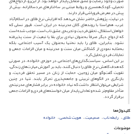
صورت وجود رضایت و عشق متقابل پایدار خواهد بود. از این‌رو، ازدواج‌های
تحمیلی، کودک‌همسری و روابط مبتنی بر ساختارهای مردسالارانه، بیش از
پیش در معرض فروپاشی قرار دارند.
در نهایت، پژوهش حاضر نشان می‌دهد که افزایش نرخ طلاق در اسلام‌آباد
غرب، هم‌راستا با روندهای کلان مدرنیته در ایران است. ظهور نسلی که
خواهان استقلال، تحقق فردیت و تجربه‌ی عشق ناب است، موجب شده است
که ازدواج دیگر صرفاً به‌عنوان نهادی برای بقا یا تبعیت از سنت پذیرفته
نشود. بنابراین، طلاق را باید نه‌تنها به‌عنوان یک آسیب اجتماعی، بلکه
به‌مثابه نمودی از کشاکش میان سنت و مدرنیته و میان الزامات جمعی و
تمایلات فردی تحلیل کرد.
بر این اساس، سیاست‌گذاری‌های اجتماعی در حوزه‌ی خانواده، در صورتی
که هدف کاهش نرخ طلاق را دنبال کنند، باید بر آموزش مهارت‌های زندگی،
تقویت گفت‌وگو میان زوجین، حمایت از زنان در مسیر تحقق فردیت، و
بازنگری در الگوهای تربیتی و جامعه‌پذیری تمرکز یابند. تنها در چنین
شرایطی می‌توان انتظار داشت که نهاد خانواده در برابر فشارهای مدرنیته‌ی
متأخر مقاوم‌تر شده و تعادلی پایدار میان خواسته‌های فردی و الزامات جمعی
برقرار گردد.
کلیدواژه‌ها
طلاق
رابطه ناب
صمیمیت
هویت شخصی
خانواده
موضوعات