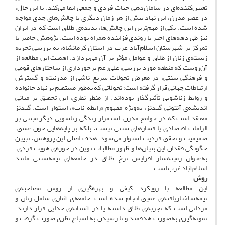
تعیین‌کننده‌ای در سامان‌دهی حیات فردی و جمعی ایفا می‌کند. با این حال،
در عصر مدرن، این نهاد بیش از هر زمان دیگری با چالش‌های جدی مواجه
شده است. یکی از مهم‌ترین این چالش‌ها، پدیده‌ی طلاق است که در ایران
نیز طی دهه‌های اخیر با روندی فزاینده همراه بوده است. پژوهش حاضر با
تمرکز بر شهرستان اسلام‌آباد غرب در استان کرمانشاه، به بررسی تجربه
زیسته‌ی زنان از طلاق و عوامل مؤثر بر آن می‌پردازد. اهمیت این مطالعه از
آن‌روست که منطقه مورد بررسی، علی‌رغم برخورداری از ساختارهای قومی
و فرهنگی سنتی، در معرض تحولات سریع ناشی از مدرنیته و گسترش
ارتباطات جهانی قرار گرفته است؛ تحولاتی که به‌طور مستقیم بر نهاد خانواده
و روابط زناشویی تأثیرگذار بوده‌اند. از منظر نظری، این تحقیق بر مبانی
اندیشه‌ی آنتونی گیدنز، به‌ویژه مفهوم «رابطه ناب»، استوار است. گیدنز
معتقد است که در جوامع مدرن، استمرار زندگی زناشویی دیگر مبتنی بر
الزامات اقتصادی یا فشارهای سنتی نیست، بلکه بر پایه‌هایی چون عشق،
صمیمیت و تحقق فردیت استوار می‌شود. هدف اصلی این پژوهش، تبیین
چگونگی فقدان این بنیان‌ها و ظهور مطالبات نوین در حوزه‌ی هویت فردی،
به‌عنوان زمینه‌ساز افزایش نرخ طلاق در جامعه‌ای نیمه‌سنتی مانند
اسلام‌آباد غرب است.
روش
این مطالعه با رویکرد کیفی و بهره‌گیری از روش مصاحبه‌ی
نیمه‌ساختاریافته‌ی عمیق انجام شده است. جامعه‌ی آماری شامل زنان و
مردانی است که تجربه‌ی طلاق داشته یا در آستانه‌ی جدایی قرار دارند.
نمونه‌گیری به‌صورت هدفمند و تا رسیدن به اشباع نظری صورت گرفت و