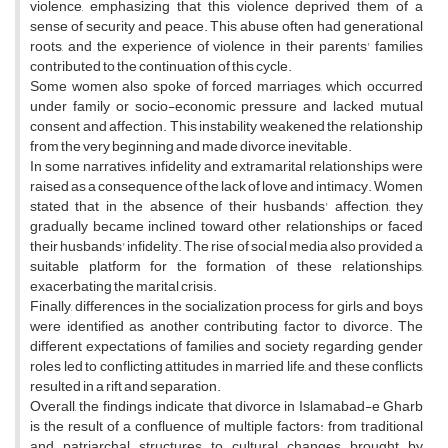
violence, emphasizing that this violence deprived them of a
sense of security and peace. This abuse often had generational
roots, and the experience of violence in their parents' families
contributed to the continuation of this cycle.
Some women also spoke of forced marriages, which occurred
under family or socio-economic pressure and lacked mutual
consent and affection. This instability weakened the relationship
from the very beginning and made divorce inevitable.
In some narratives, infidelity and extramarital relationships were
raised as a consequence of the lack of love and intimacy. Women
stated that in the absence of their husbands' affection, they
gradually became inclined toward other relationships or faced
their husbands' infidelity. The rise of social media also provided a
suitable platform for the formation of these relationships,
exacerbating the marital crisis.
Finally, differences in the socialization process for girls and boys
were identified as another contributing factor to divorce. The
different expectations of families and society regarding gender
roles led to conflicting attitudes in married life, and these conflicts
resulted in a rift and separation.
Overall, the findings indicate that divorce in Islamabad-e Gharb
is the result of a confluence of multiple factors: from traditional
and patriarchal structures to cultural changes brought by