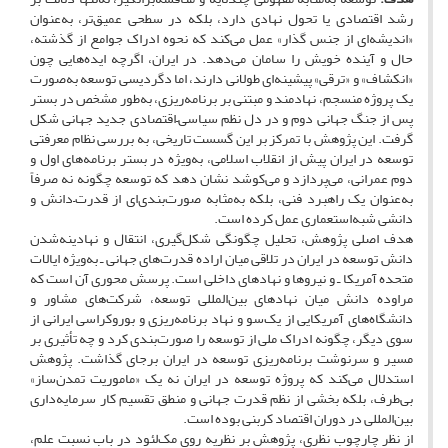
رشد اقتصادی یا تحول نهادی دارد، بلکه در سطحی عمیق‌تر، به‌عنوان
«اندیشه‌ای از جنس گذار» عمل می‌کند که نحوه ادراک جوامع از گذشته،
حال و آینده خویش را سامان می‌دهد. در ایران، اگرچه ایده‌هایی چون
«انکشاف» و «ترقی» پیشینه‌ای طولانی دارند، اما دگردیسی توسعه به‌صورت
یک پروژه منسجم، نهادمند و مبتنی بر برنامه‌ریزی، به‌طور مشخص در بستر
پس از جنگ جهانی دوم و در دل نظم سیاسی–اقتصادی جدید جهانی شکل
گرفت. این پژوهش با تمرکز بر این گسست تاریخی، به بررسی نظام معرفتی
توسعه در ایران پیش از انقلاب اسلامی، به‌ویژه در بستر برنامه‌های اول و
دوم عمرانی، می‌پردازد و می‌کوشد نشان دهد که توسعه چگونه نه صرفاً
به‌عنوان یک راهبرد فنی، بلکه به‌مثابه صورت‌بندی‌ای از قدرت–دانش و
دانشی شبه‌استعماری عمل کرده است.
هدف اصلی پژوهش، تحلیل چگونگی شکل‌گیری، انتقال و نهادینه‌شدن
دانش توسعه در ایران در تلاقی میان اراده قدرت‌های جهانی ـ به‌ویژه ایالات
متحده آمریکا ـ و نیروها و نهادهای داخلی است. پرسش محوری آن است که
مراوده دانش میان نهادهای بین‌المللی توسعه، شرکت‌های مشاور و
دانشگاه‌های آمریکایی از یک‌سو و نهاد برنامه‌ریزی و بوروکراسی ایرانی از
سوی دیگر، چگونه ادراک ملی از توسعه را صورت‌بندی کرد و چه تأثیری بر
مسیر و سرنوشت برنامه‌ریزی توسعه در ایران برجای گذاشت. پژوهش
استدلال می‌کند که پروژه توسعه در ایران نه یک «ماموریت تمدن‌ساز»
بی‌طرف، بلکه بخشی از نظم قدرت جهانی و منطق تقسیم کار سرمایه‌داری
بین‌المللی در دوران اقتصاد کربنی بوده است.
از نظر چارچوب نظری، پژوهش بر نظریه روی مک‌لئود در باب نسبت علم،