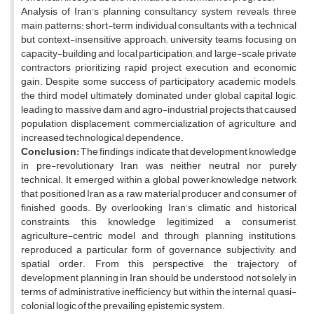
Analysis of Iran’s planning consultancy system reveals three
main patterns: short-term individual consultants with a technical
but context-insensitive approach; university teams focusing on
capacity-building and local participation; and large-scale private
contractors prioritizing rapid project execution and economic
gain. Despite some success of participatory academic models,
the third model ultimately dominated under global capital logic,
leading to massive dam and agro-industrial projects that caused
population displacement, commercialization of agriculture, and
increased technological dependence.
Conclusion:
The findings indicate that development knowledge
in pre-revolutionary Iran was neither neutral nor purely
technical. It emerged within a global power–knowledge network
that positioned Iran as a raw material producer and consumer of
finished goods. By overlooking Iran’s climatic and historical
constraints, this knowledge legitimized a consumerist,
agriculture-centric model and, through planning institutions,
reproduced a particular form of governance, subjectivity, and
spatial order. From this perspective, the trajectory of
development planning in Iran should be understood not solely in
terms of administrative inefficiency but within the internal, quasi-
colonial logic of the prevailing epistemic system.