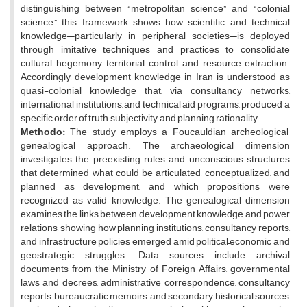
distinguishing between “metropolitan science” and “colonial
science,” this framework shows how scientific and technical
knowledge—particularly in peripheral societies—is deployed
through imitative techniques and practices to consolidate
cultural hegemony, territorial control, and resource extraction.
Accordingly, development knowledge in Iran is understood as
quasi-colonial knowledge that, via consultancy networks,
international institutions, and technical aid programs, produced a
specific order of truth, subjectivity, and planning rationality.
Methodo:
The study employs a Foucauldian archeological–
genealogical approach. The archaeological dimension
investigates the preexisting rules and unconscious structures
that determined what could be articulated, conceptualized, and
planned as development, and which propositions were
recognized as valid knowledge. The genealogical dimension
examines the links between development knowledge and power
relations, showing how planning institutions, consultancy reports,
and infrastructure policies emerged amid political–economic and
geostrategic struggles. Data sources include archival
documents from the Ministry of Foreign Affairs, governmental
laws and decrees, administrative correspondence, consultancy
reports, bureaucratic memoirs, and secondary historical sources,