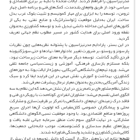
مدرنیزاسیون را فراهم کردند. ایالات متحده با تکیه بر برتری اقتصادی و
سیاسی خود، از طریق وام‌های بلندمدت، کمک‌های فنی و برنامه «اصل چهار
ترومن»، توسعه را به ابزاری برای مهار کمونیسم و تثبیت بلوک غرب بدل
ساخت. ایران به‌دلیل موقعیت ژئواستراتژیک و منابع نفتی، به یکی از
کانون‌های اصلی این مداخله دانشی تبدیل شد و توسعه کشاورزی به‌عنوان
نقطه ورود اصلی برای هدایت کشور در مسیر مطلوب نظم جهانی تعریف
گردید.
در این بستر، پارادایم مدرنیزاسیون با پشتوانه نظریه‌هایی چون نظریات
پارسونز و روستو، بر ضرورت تغییر عادتواره‌ها، نهادها و حتی سوبژکتیویته
فردی تأکید گذاشت. توسعه دیگر صرفاً به معنای ساخت زیرساخت نبود،
بلکه مستلزم بازسازی فرهنگی، آموزشی و زیست‌سیاسی جامعه تلقی
می‌شد. ورود تیم‌های دانشگاهی آمریکایی، به‌ویژه از ایالت یوتا، به حوزه‌های
کشاورزی، بهداشت و آموزش، نقش مهمی در این فرایند ایفا کرد و سبک
زندگی آمریکایی به‌تدریج به‌عنوان معیار نرمال پیشرفت معرفی شد.
تحلیل نظام مشاوره‌ای برنامه‌ریزی در ایران نشان می‌دهد که این نظام به سه
الگوی اصلی تقسیم می‌شد: مشاوران انفرادی کوتاه‌مدت با رویکردی فنی و
فاقد درک زمینه‌ای؛ تیم‌های دانشگاهی با تمرکز بر ظرفیت‌سازی و مشارکت
محلی و پیمانکاران خصوصی کلان‌مقیاس که اولویت آن‌ها اجرای سریع
پروژه‌ها و منافع اقتصادی بود. با وجود موفقیت نسبی الگوهای دانشگاهی
مشارکتی، در نهایت الگوی سوم تحت منطق سرمایه جهانی غلبه یافت و
پروژه‌های عظیم سدسازی و کشت‌وصنعت، موجب جابه‌جایی جمعیت‌ها،
کالایی‌شدن کشاورزی و تشدید وابستگی فناورانه شدند.
نتیجه‌:
نتایج این پژوهش حاکی از آنست که دانش توسعه در ایران پیش از