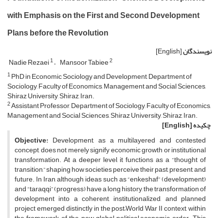
with Emphasis on the First and Second Development
Plans before the Revolution
نویسندگان
[English]
1
2
Nadie Rezaei
Mansoor Tabiee
1
PhD in Economic Sociology and Development, Department of
Sociology, Faculty of Economics, Management and Social Sciences,
Shiraz University, Shiraz, Iran.
2
Assistant Professor, Department of Sociology, Faculty of Economics,
Management and Social Sciences, Shiraz University, Shiraz, Iran.
چکیده
[English]
Objective:
Development, as a multilayered and contested
concept, does not merely signify economic growth or institutional
transformation. At a deeper level, it functions as a “thought of
transition,” shaping how societies perceive their past, present, and
future. In Iran, although ideas such as “enkeshaf” (development)
and “taraqqi” (progress) have a long history, the transformation of
development into a coherent, institutionalized, and planned
project emerged distinctly in the post–World War II context, within