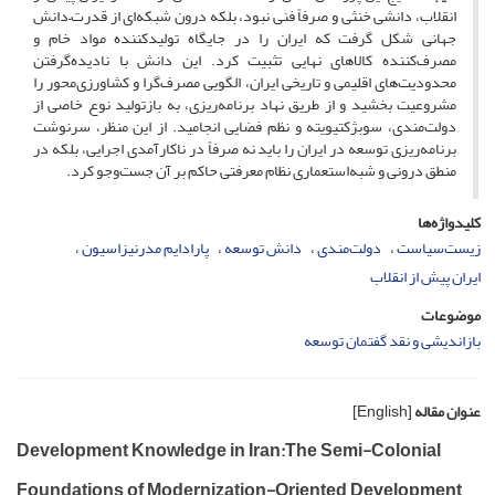
انقلاب، دانشی خنثی و صرفاً فنی نبود، بلکه درون شبکه‌ای از قدرت–دانش
جهانی شکل گرفت که ایران را در جایگاه تولیدکننده مواد خام و
مصرف‌کننده کالاهای نهایی تثبیت کرد. این دانش با نادیده‌گرفتن
محدودیت‌های اقلیمی و تاریخی ایران، الگویی مصرف‌گرا و کشاورزی‌محور را
مشروعیت بخشید و از طریق نهاد برنامه‌ریزی، به بازتولید نوع خاصی از
دولت‌مندی، سوبژکتیویته و نظم فضایی انجامید. از این منظر، سرنوشت
برنامه‌ریزی توسعه در ایران را باید نه صرفاً در ناکارآمدی اجرایی، بلکه در
منطق درونی و شبه‌استعماری نظام معرفتی حاکم بر آن جست‌وجو کرد.
کلیدواژه‌ها
زیست‌سیاست
دولت‌مندی
دانش توسعه
پارادایم مدرنیزاسیون
ایران پیش از انقلاب
موضوعات
بازاندیشی و نقد گفتمان توسعه
عنوان مقاله
[English]
Development Knowledge in Iran:The Semi-Colonial
Foundations of Modernization-Oriented Development,