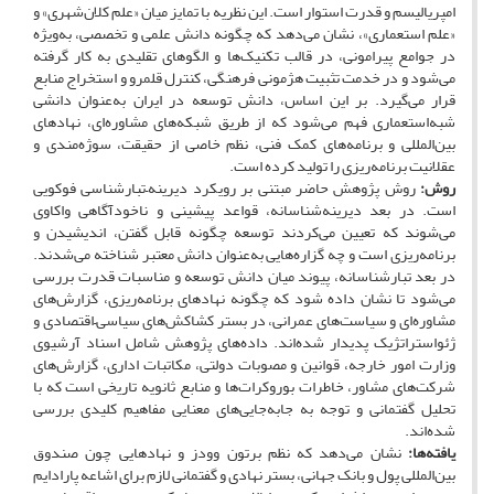
امپریالیسم و قدرت استوار است. این نظریه با تمایز میان «علم کلان‌شهری» و
«علم استعماری»، نشان می‌دهد که چگونه دانش علمی و تخصصی، به‌ویژه
در جوامع پیرامونی، در قالب تکنیک‌ها و الگوهای تقلیدی به کار گرفته
می‌شود و در خدمت تثبیت هژمونی فرهنگی، کنترل قلمرو و استخراج منابع
قرار می‌گیرد. بر این اساس، دانش توسعه در ایران به‌عنوان دانشی
شبه‌استعماری فهم می‌شود که از طریق شبکه‌های مشاوره‌ای، نهادهای
بین‌المللی و برنامه‌های کمک فنی، نظم خاصی از حقیقت، سوژه‌مندی و
عقلانیت برنامه‌ریزی را تولید کرده است.
روش:
روش پژوهش حاضر مبتنی بر رویکرد دیرینه–تبارشناسی فوکویی
است. در بعد دیرینه‌شناسانه، قواعد پیشینی و ناخودآگاهی واکاوی
می‌شوند که تعیین می‌کردند توسعه چگونه قابل گفتن، اندیشیدن و
برنامه‌ریزی است و چه گزاره‌هایی به‌عنوان دانش معتبر شناخته می‌شدند.
در بعد تبارشناسانه، پیوند میان دانش توسعه و مناسبات قدرت بررسی
می‌شود تا نشان داده شود که چگونه نهادهای برنامه‌ریزی، گزارش‌های
مشاوره‌ای و سیاست‌های عمرانی، در بستر کشاکش‌های سیاسی–اقتصادی و
ژئواستراتژیک پدیدار شده‌اند. داده‌های پژوهش شامل اسناد آرشیوی
وزارت امور خارجه، قوانین و مصوبات دولتی، مکاتبات اداری، گزارش‌های
شرکت‌های مشاور، خاطرات بوروکرات‌ها و منابع ثانویه تاریخی است که با
تحلیل گفتمانی و توجه به جابه‌جایی‌های معنایی مفاهیم کلیدی بررسی
شده‌اند.
یافته‌ها:
نشان می‌دهد که نظم برتون وودز و نهادهایی چون صندوق
بین‌المللی پول و بانک جهانی، بستر نهادی و گفتمانی لازم برای اشاعه پارادایم