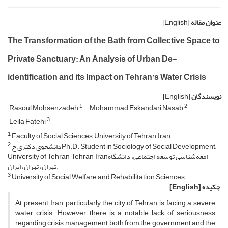
عنوان مقاله
[English]
The Transformation of the Bath from Collective Space to
Private Sanctuary: An Analysis of Urban De-
identification and its Impact on Tehran’s Water Crisis
نویسندگان
[English]
1
2
Rasoul Mohsenzadeh
Mohammad Eskandari Nasab
3
Leila Fatehi
1
Faculty of Social Sciences, University of Tehran, Iran
2
دانشجوی دکتری جPh.D. Student in Sociology of Social Development,
University of Tehran, Tehran, Iranامعه‌شناسی توسعه اجتماعی، دانشگاه
تهران، تهران، ایران.
3
University of Social Welfare and Rehabilitation Sciences
چکیده
[English]
At present, Iran, particularly the city of Tehran, is facing a severe
water crisis. However, there is a notable lack of seriousness
regarding crisis management, both from the government and the