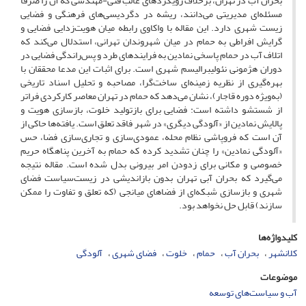
بحران آب در تهران، برخلاف رویکردهای غالب فنی-مهندسی که آن را صرفاً
مسئله‌ای مدیریتی می‌دانند، ریشه در دگردیسی‌های فرهنگی و فضایی
زیست شهری دارد. این مقاله با واکاوی رابطه میان هویت‌زدایی فضایی و
گرایش افراطی به حمام در میان شهروندان تهرانی، استدلال می‌کند که
اتلاف آب در حمام پاسخی نمادین به فرایندهای طرد و پس‌راندگی فضایی در
دوران هژمونی نئولیبرالیسم شهری است. برای اثبات این مدعا محققان با
بهره‌گیری از نظریه زمینه‌ای ساخت‌گرا، مصاحبه و تحلیل اسناد تاریخی
(به‌ویژه دوره قاجار)، نشان می‌دهد که حمام در تهران معاصر کارکردی فراتر
از شستشو داشته است: فضایی برای بازتولید خلوت، بازسازی هویت و
پالایش نمادین از «آلودگی دیگری» در شهر فاقد تعلق است. یافته‌ها حاکی از
آن است که فروپاشی نظام محله، عمودی‌سازی و تجاری‌سازی فضا، حس
«آلودگی نمادین» را چنان تشدید کرده که حمام به آخرین پناهگاه حریم
خصوصی و مکانی برای زدودن امر بیرونی بدل شده است. مقاله نتیجه
می‌گیرد که بحران آبی تهران بدون بازاندیشی در زیست‌سیاست فضای
شهری و بازسازی شبکه‌ای از فضاهای میانجی (که تعلق و تفاوت را ممکن
سازند) قابل حل نخواهد بود.
کلیدواژه‌ها
کلانشهر
بحران آب
حمام
خلوت
فضای شهری
آلودگی
موضوعات
آب و سیاست­‌های توسعه