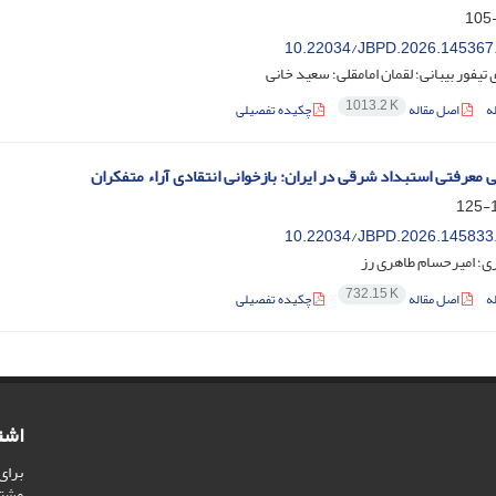
10.22034/JBPD.2026.145367
تیفور بیبانی؛ لقمان امامقلی؛ سعید خانی
1013.2 K
ه
اصل مقاله
چکیده تفصیلی
 معرفتی استبداد شرقی در ایران: بازخوانی انتقادی آراء متفکران
1
10.22034/JBPD.2026.145833
ی؛ امیرحسام طاهری رز
732.15 K
ه
اصل مقاله
چکیده تفصیلی
اشت
برای
مشت