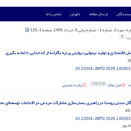
ویسندگان
ارسال مقاله
داوران
تماس با ما
ره:
دوره 2، شماره 1 - شماره پیاپی 5، خرداد 1405، صفحه 1-125
6
ات:
 اقتصادی و تولید بینوایی: روایتی پرتره نگارانه از کدخدایی تا اعانه بگیری
10.22034/JBPD.2026.145903
743.13 K
ه
اصل مقاله
چکیده تفصیلی
ن سنتی روستا در راهبری بسترسازی مشارکت مردمی در اقدامات توسعه‌ای محلی
10.22034/JBPD.2026.145593
ه پور