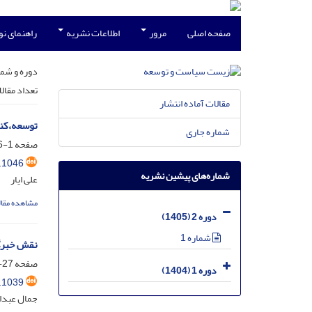
صفحه اصلی
مرور
اطلاعات نشریه
راهنمای ن
دوره و شما
تعداد مقال
مقالات آماده انتشار
توسعه،کنش
شماره جاری
صفحه
1-26
.1046
شماره‌های پیشین نشریه
علی ایار
مشاهده مقال
دوره 2 (1405)
شماره 1
نقش خبرگا
صفحه
27-49
دوره 1 (1404)
.1039
جمال عبدال