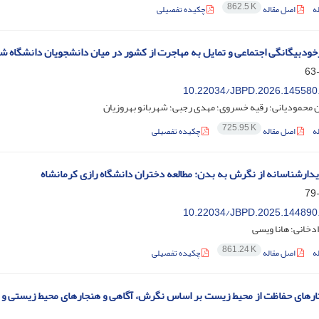
862.5 K
ه
اصل مقاله
چکیده تفصیلی
ودبیگانگی اجتماعی و تمایل به مهاجرت از کشور در میان دانشجویان دانشگاه شی
10.22034/JBPD.2026.145580
 محمودیانی؛ رقیه خسروی؛ مهدی رجبی؛ شهربانو بهروزیان
725.95 K
ه
اصل مقاله
چکیده تفصیلی
یدارشناسانه از نگرش به بدن: مطالعه دختران دانشگاه رازی کرمانشاه
10.22034/JBPD.2025.144890
دخانی؛ هانا ویسی
861.24 K
ه
اصل مقاله
چکیده تفصیلی
ارهای حفاظت از محیط زیست بر اساس نگرش، آگاهی و هنجارهای محیط‌‌ زیستی و