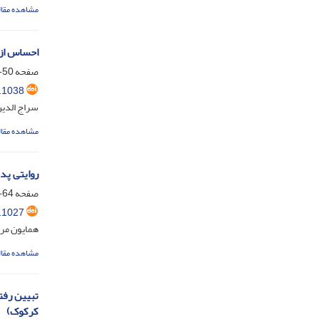
مشاهده مقال
احساس ازخ
صفحه
50-63
.1038
سراج الدین
مشاهده مقال
روایتی پد
صفحه
64-79
.1027
همایون مرا
مشاهده مقال
تبیین رفت
کرکوک)